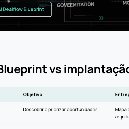
I Dealflow Blueprint
Blueprint vs implantaçã
Objetivo
Entre
Descobrir e priorizar oportunidades
Mapa d
arquit