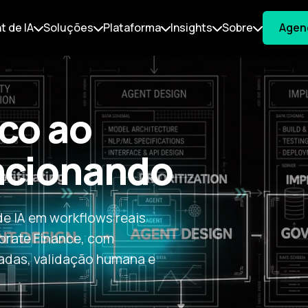
t de IA
Soluções
Plataforma
Insights
Sobre
Agen
co ao
ncionando
e IA em workflows reais
orate Finance, com
adas, validação humana e