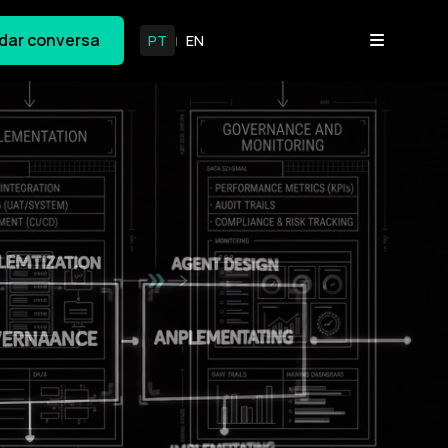
dar conversa
PT
EN
|