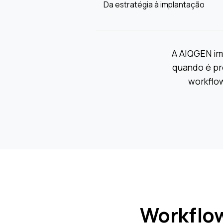
Da estratégia à implantação
A AIQGEN imp
quando é pr
workflow
Workflow