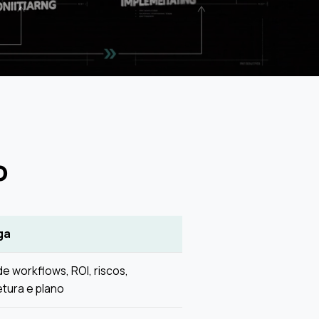
o
ga
e workflows, ROI, riscos,
etura e plano