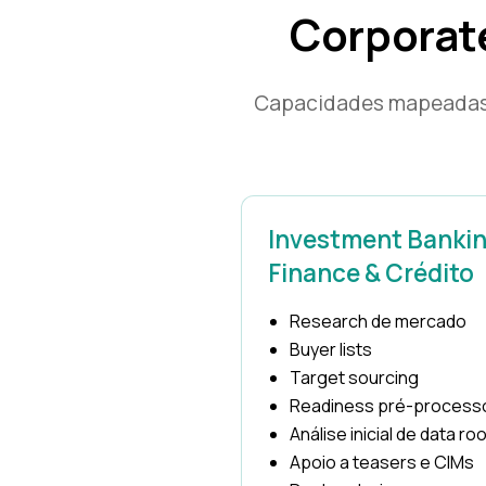
Corporat
Capacidades mapeadas n
Investment Bankin
Finance & Crédito
Research de mercado
Buyer lists
Target sourcing
Readiness pré-process
Análise inicial de data r
Apoio a teasers e CIMs