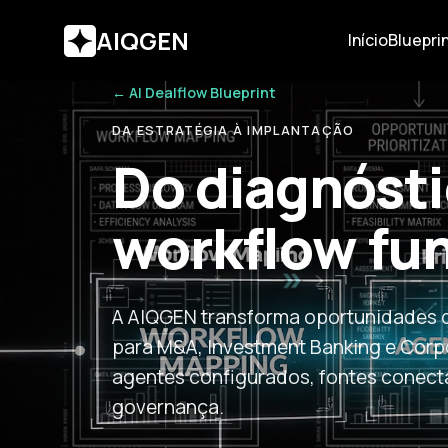
AIQGEN
Início
Blueprin
← AI Dealflow Blueprint
DA ESTRATÉGIA À IMPLANTAÇÃO
Do diagnósti
workflow fu
A AIQGEN transforma oportunidades d
para M&A, Investment Banking e Corp
agentes configurados, fontes conect
governança.