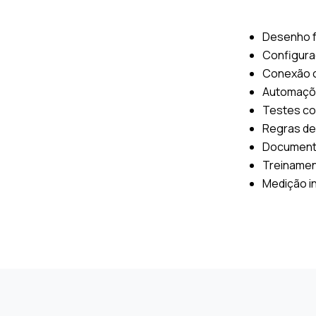
Desenho f
Configura
Conexão c
Automaçõe
Testes co
Regras de
Document
Treinamen
Medição in