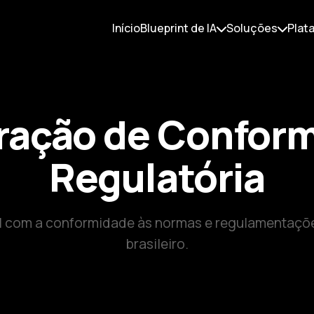
Início
Blueprint de IA
Soluções
Plat
ração de Confor
Regulatória
com a conformidade às normas e regulamentaçõe
brasileiro.