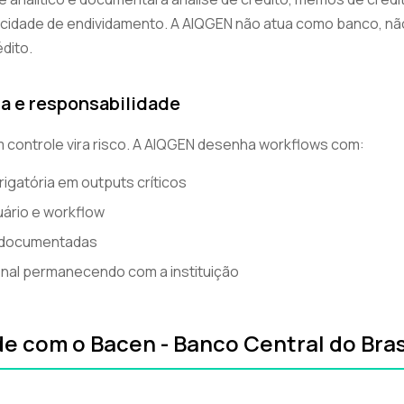
acidade de endividamento. A AIQGEN não atua como banco, não
édito.
a e responsabilidade
 controle vira risco. A AIQGEN desenha workflows com:
igatória em outputs críticos
ário e workflow
ia documentadas
inal permanecendo com a instituição
e com o Bacen - Banco Central do Bras