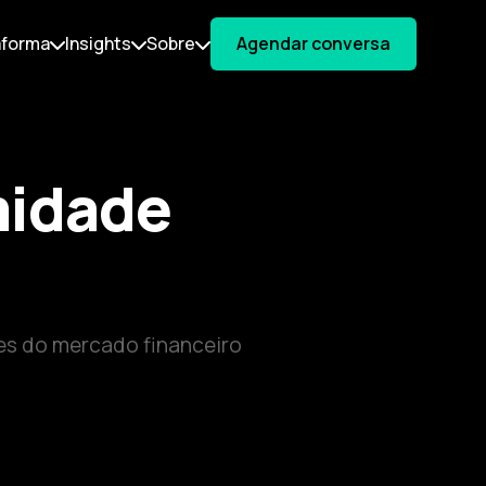
aforma
Insights
Sobre
Agendar conversa
midade
s do mercado financeiro