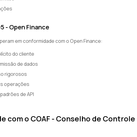
ações
95 - Open Finance
operam em conformidade com o Open Finance:
cito do cliente
smissão de dados
o rigorosos
 as operações
padrões de API
e com o COAF - Conselho de Controle 