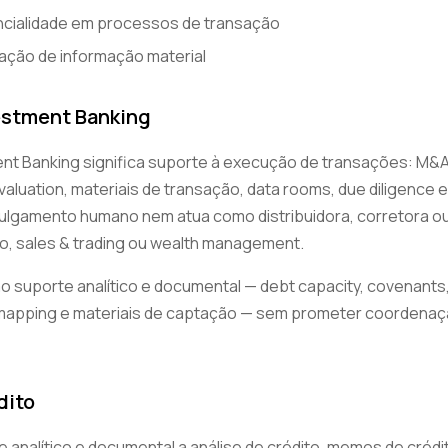
cialidade em processos de transação
gação de informação material
estment Banking
nt Banking significa suporte à execução de transações: M&A 
 valuation, materiais de transação, data rooms, due diligence e
 julgamento humano nem atua como distribuidora, corretora o
ção, sales & trading ou wealth management.
uporte analítico e documental — debt capacity, covenants, 
mapping e materiais de captação — sem prometer coordenaçã
dito
te analítico e documental a análise de crédito, memos de créd